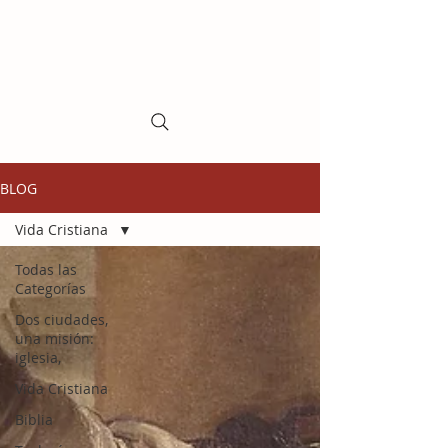
BLOG
Vida Cristiana
Todas las
Categorías
Dos ciudades,
una misión:
iglesia,
Vida Cristiana
Biblia